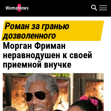
WomaNews
Роман за гранью
дозволенного
Морган Фриман
неравнодушен к своей
приемной внучке