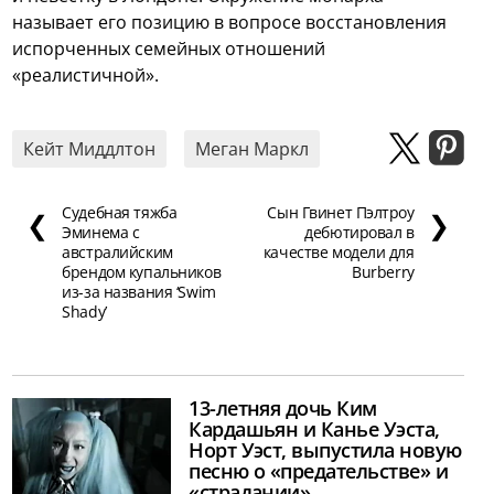
называет его позицию в вопросе восстановления
испорченных семейных отношений
«реалистичной».
Кейт Миддлтон
Меган Маркл
Судебная тяжба
Сын Гвинет Пэлтроу
❮
❯
Эминема с
дебютировал в
австралийским
качестве модели для
брендом купальников
Burberry
из-за названия ‘Swim
Shady’
13-летняя дочь Ким
Кардашьян и Канье Уэста,
Норт Уэст, выпустила новую
песню о «предательстве» и
«страдании»