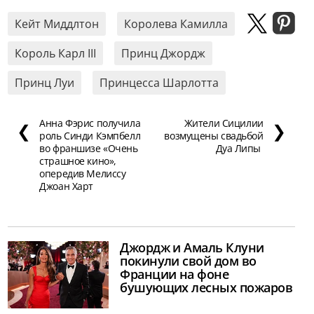
Кейт Миддлтон
Королева Камилла
Король Карл III
Принц Джордж
Принц Луи
Принцесса Шарлотта
Анна Фэрис получила
Жители Сицилии
❮
❯
роль Синди Кэмпбелл
возмущены свадьбой
во франшизе «Очень
Дуа Липы
страшное кино»,
опередив Мелиссу
Джоан Харт
Джордж и Амаль Клуни
покинули свой дом во
Франции на фоне
бушующих лесных пожаров