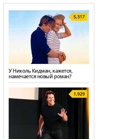
5,317
У Николь Кидман, кажется,
намечается новый роман?
1,929