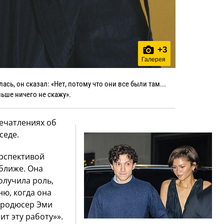
+
3
Галерея
ась, он сказал: «Нет, потому что они все были там...
ьше ничего не скажу».
печатлениях об
седе.
ерспективой
ближе. Она
лучила роль,
ню, когда она
 продюсер Эми
ит эту работу»».