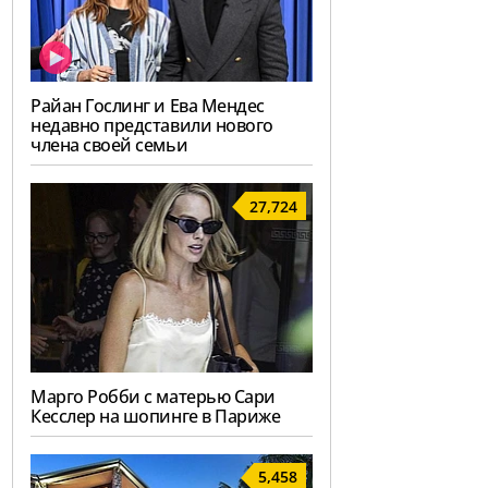
Райан Гослинг и Ева Мендес
недавно представили нового
члена своей семьи
27,724
Марго Робби с матерью Сари
Кесслер на шопинге в Париже
5,458