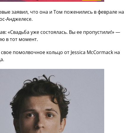
рвые заявил, что она и Том поженились в феврале на
Лос-Анджелесе.
в: «Свадьба уже состоялась. Вы ее пропустили!» —
ию в тот момент.
свое помолвочное кольцо от Jessica McCormack на
а.