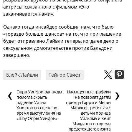
актрисы, связанного с фильмом «Это
заканчивается нами».
Однако тогда инсайдер сообщил нам, что было
«гораздо больше шансов» на то, что приглашение
будет отправлено Лайвли теперь, когда ее дело о
сексуальном домогательстве против Бальдони
завершено.
Блейк Лайвли
Тейлор Свифт
Опра Уинфри однажды
Насыщенные графики
❮
❯
помогла скрыть
не позволят детям
падение Уитни
принца Гарри и Меган
Хьюстон на сцене во
Маркл встретиться с
время выступления на
детьми принца
«Шоу Опры Уинфри»
Уильяма и Кейт
Миддлтон во время
предстоящего визита