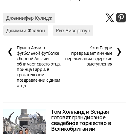
Дженнифер Кулидж
Джимми Фэллон
Риз Уизерспун
Принц Арчи в
Кэти Перри
❮
❯
футбольной футболке
превращает личные
сборной Англии
переживания в дерзкие
обнимает своего отца,
выступления
принца Гарри, в
трогательном
поздравлении с Днем
отца
Том Холланд и Зендая
готовят грандиозное
свадебное торжество в
Великобритании