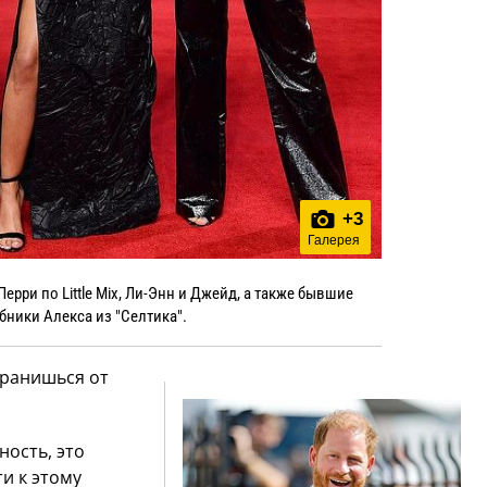
+
3
Галерея
ерри по Little Mix, Ли-Энн и Джейд, а также бывшие
бники Алекса из "Селтика".
транишься от
ность, это
и к этому