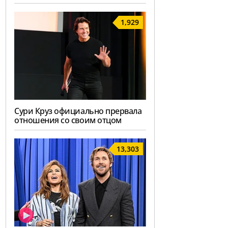
1,929
Сури Круз официально прервала
отношения со своим отцом
13,303