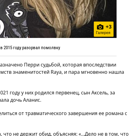
+
3
Галерея
в 2015 году разорвал помолвку
назначено Перри судьбой, которая впоследствии
омств знаменитостей Raya, и пара мгновенно нашла
2021 году у них родился первенец, сын Аксель, за
вала дочь Аланис.
елиться от травматического завершения ее романа с
, что не держит обид, объясняя: «…Дело не в том, что