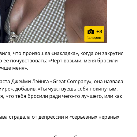
+
3
Галерея
ила, что произошла «накладка», когда он закрутил
ло ее почувствовать: «Черт возьми, меня бросили
лучше меня».
аста Джейми Лэйнга «Great Company», она назвала
мире», добавив: «Ты чувствуешь себя покинутым,
, что тебя бросили ради чего-то лучшего, или как
рыва страдала от депрессии и «серьезных нервных