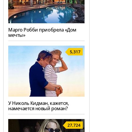
Марго Робби приобрела «Дом
мечты»
5,317
У Николь Кидман, кажется,
намечается новый роман?
27,724