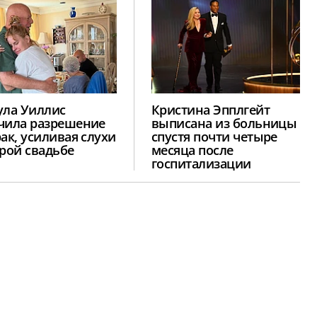
ула Уиллис
Кристина Эпплгейт
чила разрешение
выписана из больницы
рак, усиливая слухи
спустя почти четыре
орой свадьбе
месяца после
госпитализации