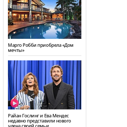
Марго Робби приобрела «Дом
мечты»
Райан Гослинг и Ева Мендес
недавно представили нового
члена своей семьи