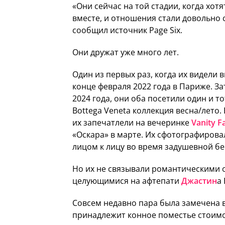
«Они сейчас на той стадии, когда хотя
вместе, и отношения стали довольно
сообщил источник Page Six.
Они дружат уже много лет.
Один из первых раз, когда их видели в
конце февраля 2022 года в Париже. За
2024 года, они оба посетили один и т
Bottega Veneta коллекция весна/лето.
их запечатлели на вечеринке
Vanity Fa
«Оскара» в марте. Их сфотографиров
лицом к лицу во время задушевной бе
Но их не связывали романтическими о
целующимися на афтепати
Джастин
а
Совсем недавно пара была замечена в
принадлежит конное поместье стоимо