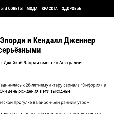
ТЫ И СОВЕТЫ
МОДА
КРАСОТА
ЗДОРОВЬЕ
Элорди и Кендалл Дженнер
 серьёзными
» Джейкоб Элорди вместе в Австралии
единилась к 28-летнему актеру сериала «Эйфория» в
29-й день рождения в эти выходные.
ческой прогулке в Байрон-Бей ранним утром.
о одетых в одинаковые сине-желтые зимние куртки,