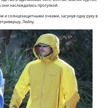
а они наслаждались прогулкой.
 и солнцезащитными очками, засунув одну руку в
етривершу, Лейлу.