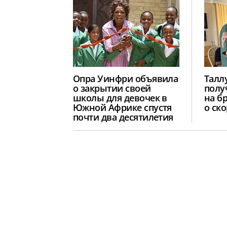
Опра Уинфри объявила
Талл
о закрытии своей
полу
школы для девочек в
на б
Южной Африке спустя
о ск
почти два десятилетия