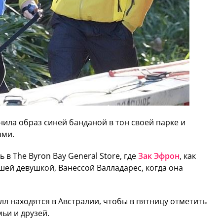
ила образ синей банданой в тон своей парке и
ами.
 в The Byron Bay General Store, где
Зак Эфрон
, как
шей девушкой, Ванессой Валладарес, когда она
лл находятся в Австралии, чтобы в пятницу отметить
мьи и друзей.