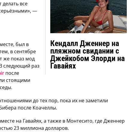
т делать все
 серьёзными», —
Кендалл Дженнер на
месте, был в
пляжном свидании с
тем, в сентябре
Джейкобом Элорди на
от же показ мод
Гавайях
 В следующий раз
ir
после
али стоящими
седы.
тношениями до тех пор, пока их не заметили
 Бибера после Коачеллы.
месте на Гавайях, а также в Монтесито, где Дженнер
стью 23 миллиона долларов.