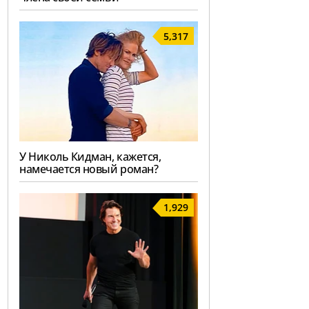
5,317
У Николь Кидман, кажется,
намечается новый роман?
1,929