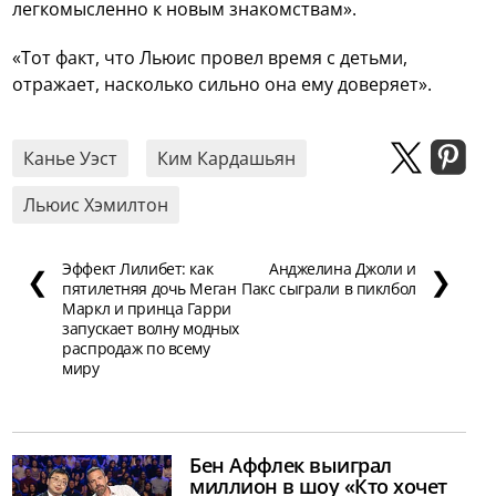
легкомысленно к новым знакомствам».
«Тот факт, что Льюис провел время с детьми,
отражает, насколько сильно она ему доверяет».
Канье Уэст
Ким Кардашьян
Льюис Хэмилтон
Эффект Лилибет: как
Анджелина Джоли и
❮
❯
пятилетняя дочь Меган
Пакс сыграли в пиклбол
Маркл и принца Гарри
запускает волну модных
распродаж по всему
миру
Бен Аффлек выиграл
миллион в шоу «Кто хочет