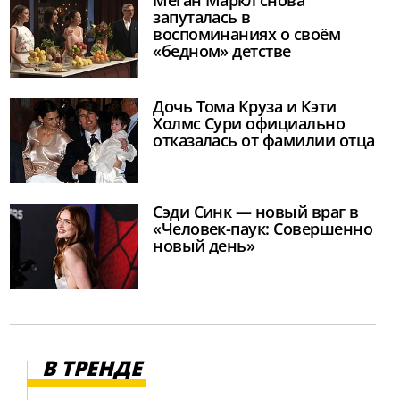
Меган Маркл снова
запуталась в
воспоминаниях о своём
«бедном» детстве
Дочь Тома Круза и Кэти
Холмс Сури официально
отказалась от фамилии отца
Сэди Синк — новый враг в
«Человек-паук: Совершенно
новый день»
В ТРЕНДЕ