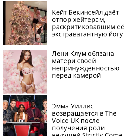
Кейт Бекинсейл даёт
отпор хейтерам,
раскритиковавшим её
экстравагантную йогу
Лени Клум обязана
матери своей
непринужденностью
перед камерой
Эмма Уиллис
возвращается в The
Voice UK после
получения роли
ведущей Strictly Come