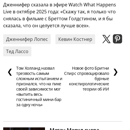
Дженнифер сказала в эфире Watch What Happens
Live в октябре 2025 года: «Скажу так, я только что
снялась в фильме с Бреттом Голдстином, и я бы
сказала, что он целуется лучше всех».
Дженнифер Лопес
Кевин Костнер
Тед Лассо
Том Холланд назвал
Новое фото Бритни
❮
❯
трезвость самым
Спирс спровоцировало
сложным испытанием и
бурные
признался, что на пике
конспирологические
своей зависимости мог
теории об ИИ
«выпить весь
гостиничный мини-бар
за одну ночь»