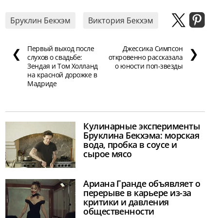
Бруклин Бекхэм
Виктория Бекхэм
Первый выход после
Джессика Симпсон
❮
❯
слухов о свадьбе:
откровенно рассказала
Зендая и Том Холланд
о юности поп-звезды
на красной дорожке в
Мадриде
Кулинарные эксперименты
Бруклина Бекхэма: морская
вода, пробка в соусе и
сырое мясо
Ариана Гранде объявляет о
перерыве в карьере из-за
критики и давления
общественности