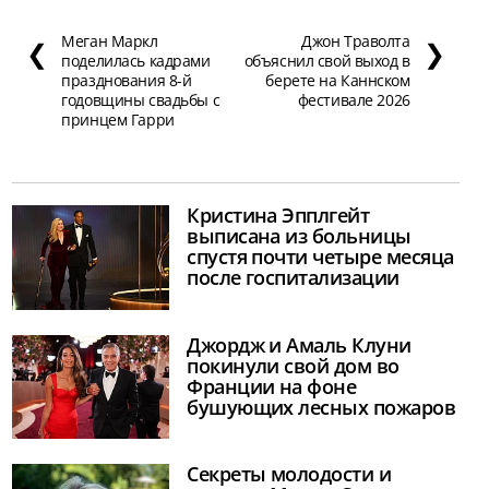
Меган Маркл
Джон Траволта
❮
❯
поделилась кадрами
объяснил свой выход в
празднования 8-й
берете на Каннском
годовщины свадьбы с
фестивале 2026
принцем Гарри
Кристина Эпплгейт
выписана из больницы
спустя почти четыре месяца
после госпитализации
Джордж и Амаль Клуни
покинули свой дом во
Франции на фоне
бушующих лесных пожаров
Секреты молодости и