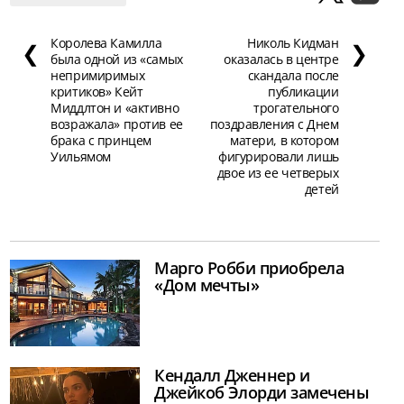
Королева Камилла
Николь Кидман
❮
❯
была одной из «самых
оказалась в центре
непримиримых
скандала после
критиков» Кейт
публикации
Миддлтон и «активно
трогательного
возражала» против ее
поздравления с Днем
брака с принцем
матери, в котором
Уильямом
фигурировали лишь
двое из ее четверых
детей
Марго Робби приобрела
«Дом мечты»
Кендалл Дженнер и
Джейкоб Элорди замечены