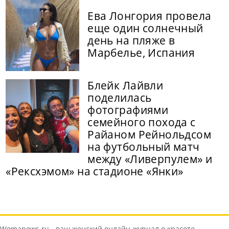
Ева Лонгория провела
еще один солнечный
день на пляже в
Марбелье, Испания
Блейк Лайвли
поделилась
фотографиями
семейного похода с
Райаном Рейнольдсом
на футбольный матч
между «Ливерпулем» и
«Рексхэмом» на стадионе «Янки»
Womanews.ru - ваш женский онлайн-журнал о красоте,