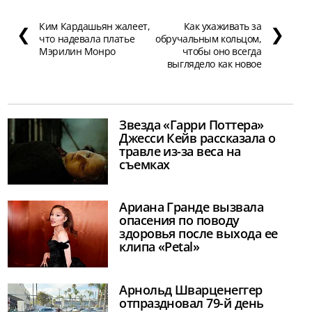
Ким Кардашьян жалеет,
Как ухаживать за
❮
❯
что надевала платье
обручальным кольцом,
Мэрилин Монро
чтобы оно всегда
выглядело как новое
Звезда «Гарри Поттера»
Джесси Кейв рассказала о
травле из-за веса на
съемках
Ариана Гранде вызвала
опасения по поводу
здоровья после выхода ее
клипа «Petal»
Арнольд Шварценеггер
отпраздновал 79-й день