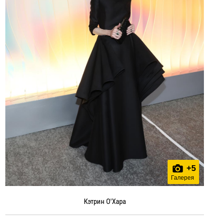
+
5
Галерея
Кэтрин О'Хара