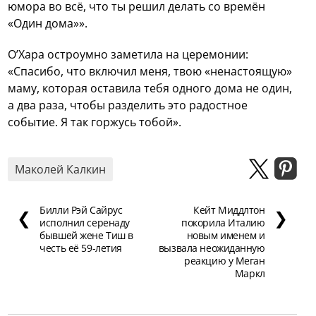
юмора во всё, что ты решил делать со времён
«Один дома»».
О’Хара остроумно заметила на церемонии:
«Спасибо, что включил меня, твою «ненастоящую»
маму, которая оставила тебя одного дома не один,
а два раза, чтобы разделить это радостное
событие. Я так горжусь тобой».
Маколей Калкин
Билли Рэй Сайрус
Кейт Миддлтон
❮
❯
исполнил серенаду
покорила Италию
бывшей жене Тиш в
новым именем и
честь её 59-летия
вызвала неожиданную
реакцию у Меган
Маркл