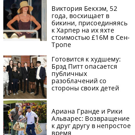
Виктория Бекхэм, 52
года, восхищает в
бикини, присоединяясь
к Харпер на их яхте
стоимостью £16M в Сен-
Тропе
Готовится к худшему:
Брэд Питт опасается
публичных
разоблачений со
стороны своих детей
Ариана Гранде и Рики
Альварес: Возвращение
к друг другу в непростое
время