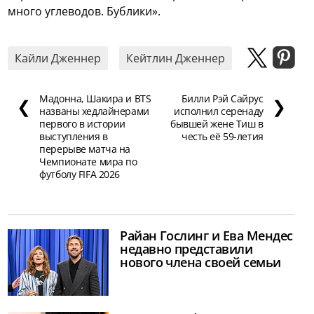
много углеводов. Бублики».
Кайли Дженнер
Кейтлин Дженнер
Мадонна, Шакира и BTS
Билли Рэй Сайрус
❮
❯
названы хедлайнерами
исполнил серенаду
первого в истории
бывшей жене Тиш в
выступления в
честь её 59-летия
перерыве матча на
Чемпионате мира по
футболу FIFA 2026
Райан Гослинг и Ева Мендес
недавно представили
нового члена своей семьи