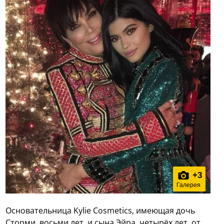
+
3
Галерея
Основательница Kylie Cosmetics, имеющая дочь
Сторми, восьми лет, и сына Эйра, четырёх лет, от