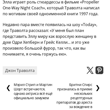
Элла играет роль стюардессы в фильме «Propeller
One-Way Night Coach», который Траволта написал
по мотивам своей одноименной книги 1997 года.
Недавно пара вместе появилась на шоу «Today»,
где Траволта рассказал: «У меня был план
представить Эллу миру как взрослую женщину в
духе Одри Хепберн и Грейс Келли… и это уже
произвело большой фурор, так что, как вы
понимаете, я очень горжусь ею».
Джон Траволта
Мэрил Стрип и Мартин
Бритни Спирс
❮
❯
Шорт встречаются,
призналась в приеме
однако актриса всё ещё
нескольких
официально замужем
рецептурных
препаратов до ареста
за вождение в