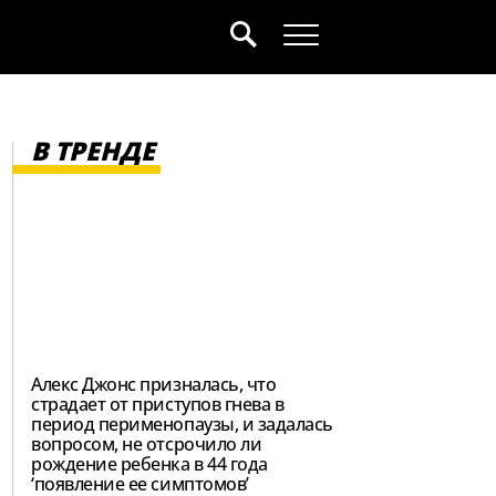
В ТРЕНДЕ
Алекс Джонс призналась, что
страдает от приступов гнева в
период перименопаузы, и задалась
вопросом, не отсрочило ли
рождение ребенка в 44 года
‘появление ее симптомов’