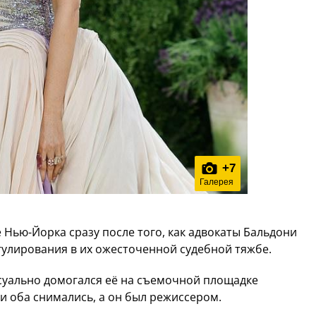
+
7
Галерея
Нью-Йорка сразу после того, как адвокаты Бальдони
гулирования в их ожесточенной судебной тяжбе.
ксуально домогался её на съемочной площадке
они оба снимались, а он был режиссером.