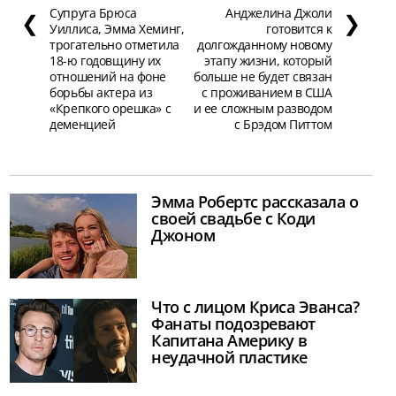
Супруга Брюса
Анджелина Джоли
❮
❯
Уиллиса, Эмма Хеминг,
готовится к
трогательно отметила
долгожданному новому
18-ю годовщину их
этапу жизни, который
отношений на фоне
больше не будет связан
борьбы актера из
с проживанием в США
«Крепкого орешка» с
и ее сложным разводом
деменцией
с Брэдом Питтом
Эмма Робертс рассказала о
своей свадьбе с Коди
Джоном
Что с лицом Криса Эванса?
Фанаты подозревают
Капитана Америку в
неудачной пластике