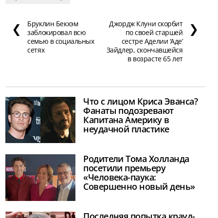
Бруклин Бекхэм
Джордж Клуни скорбит
❮
❯
заблокировал всю
по своей старшей
семью в социальных
сестре Аделии ‘Аде’
сетях
Зайдлер, скончавшейся
в возрасте 65 лет
Что с лицом Криса Эванса?
Фанаты подозревают
Капитана Америку в
неудачной пластике
Родители Тома Холланда
посетили премьеру
«Человека-паука:
Совершенно новый день»
Последняя попытка крауд-