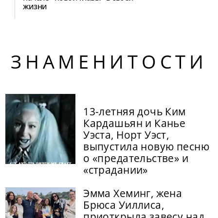
жизни
ЗНАМЕНИТОСТИ
13-летняя дочь Ким
Кардашьян и Канье
Уэста, Норт Уэст,
выпустила новую песню
о «предательстве» и
«страдании»
Эмма Хеминг, жена
Брюса Уиллиса,
приоткрыла завесу над