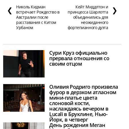
Николь Кидман
Кейт Миддлтон и
❮
❯
встречает Рождество в
принцесса Шарлотта
Австралии после
объединились для
расставания с Китом
неожиданного
Урбаном
фортепианного дуэта
Сури Круз официально
прервала отношения со
своим отцом
Оливия Родриго произвела
фурор в дерзком атласном
мини-платье цвета
слоновой кости,
наслаждаясь вечером в
Lucali в Бруклине, Нью-
Йорк, в четверг
День рождения Меган