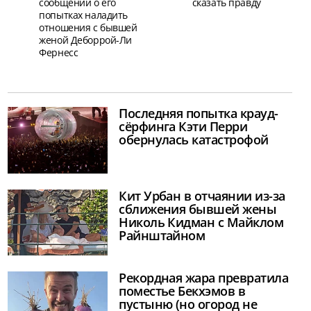
сообщений о его
сказать правду
попытках наладить
отношения с бывшей
женой Деборрой-Ли
Фернесс
Последняя попытка крауд-
сёрфинга Кэти Перри
обернулась катастрофой
Кит Урбан в отчаянии из-за
сближения бывшей жены
Николь Кидман с Майклом
Райнштайном
Рекордная жара превратила
поместье Бекхэмов в
пустыню (но огород не