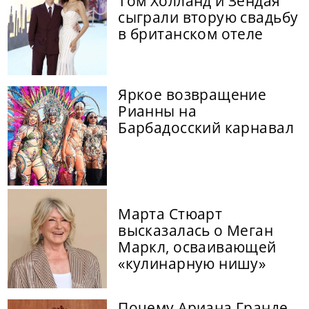
Том Холланд и Зендая
сыграли вторую свадьбу
в британском отеле
Яркое возвращение
Рианны на
Барбадосский карнавал
Марта Стюарт
высказалась о Меган
Маркл, осваивающей
«кулинарную нишу»
Почему Ариана Гранде