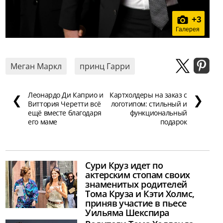
+
3
Галерея
Меган Маркл
принц Гарри
Леонардо Ди Каприо и
Картхолдеры на заказ с
❮
❯
Виттория Черетти всё
логотипом: стильный и
ещё вместе благодаря
функциональный
его маме
подарок
Сури Круз идет по
актерским стопам своих
знаменитых родителей
Тома Круза и Кэти Холмс,
приняв участие в пьесе
Уильяма Шекспира