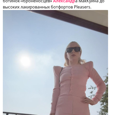
ботинок-«броненосцев»
Александр
а МакКуина до
высоких лакированных ботфортов Pleasers.