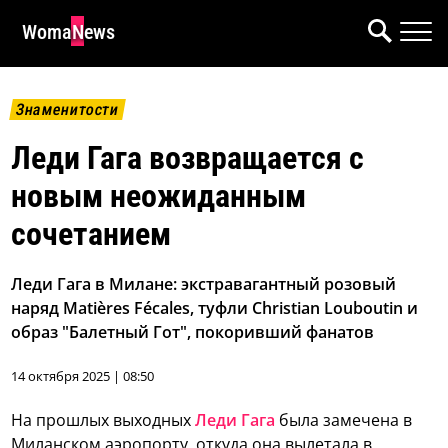
WomaNews
Знаменитости
Леди Гага возвращается с
новым неожиданным
сочетанием
Леди Гага в Милане: экстравагантный розовый
наряд Matières Fécales, туфли Christian Louboutin и
образ "Балетный Гот", покоривший фанатов
14 октября 2025 | 08:50
На прошлых выходных
Леди Гага
была замечена в
Миланском аэропорту, откуда она вылетала в