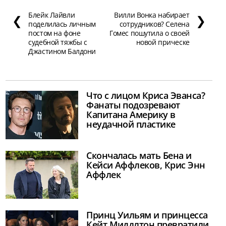
Блейк Лайвли
Вилли Вонка набирает
❮
❯
поделилась личным
сотрудников? Селена
постом на фоне
Гомес пошутила о своей
судебной тяжбы с
новой прическе
Джастином Балдони
Что с лицом Криса Эванса?
Фанаты подозревают
Капитана Америку в
неудачной пластике
Скончалась мать Бена и
Кейси Аффлеков, Крис Энн
Аффлек
Принц Уильям и принцесса
Кейт Миддлтон превратили