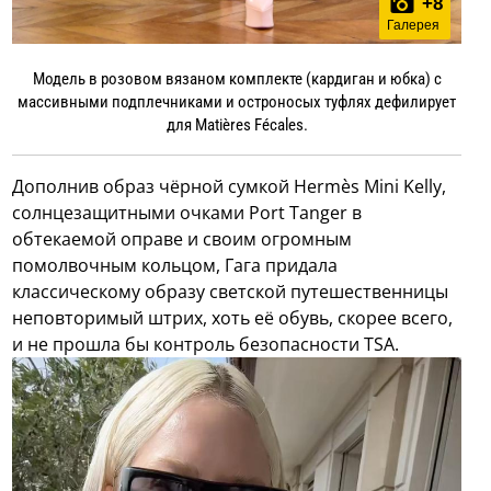
+
8
Галерея
Модель в розовом вязаном комплекте (кардиган и юбка) с
массивными подплечниками и остроносых туфлях дефилирует
для Matières Fécales.
Дополнив образ чёрной сумкой Hermès Mini Kelly,
солнцезащитными очками Port Tanger в
обтекаемой оправе и своим огромным
помолвочным кольцом, Гага придала
классическому образу светской путешественницы
неповторимый штрих, хоть её обувь, скорее всего,
и не прошла бы контроль безопасности TSA.