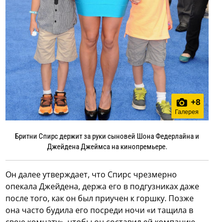
+
8
Галерея
Бритни Спирс держит за руки сыновей Шона Федерлайна и
Джейдена Джеймса на кинопремьере.
Он далее утверждает, что Спирс чрезмерно
опекала Джейдена, держа его в подгузниках даже
после того, как он был приучен к горшку. Позже
она часто будила его посреди ночи «и тащила в
свою комнату», чтобы он составил ей компанию.