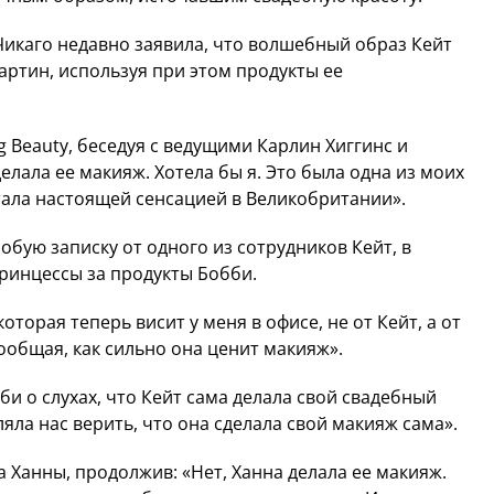
Чикаго недавно заявила, что волшебный образ Кейт
артин, используя при этом продукты ее
g Beauty, беседуя с ведущими Карлин Хиггинс и
елала ее макияж. Хотела бы я. Это была одна из моих
тала настоящей сенсацией в Великобритании».
обую записку от одного из сотрудников Кейт, в
ринцессы за продукты Бобби.
которая теперь висит у меня в офисе, не от Кейт, а от
ообщая, как сильно она ценит макияж».
и о слухах, что Кейт сама делала свой свадебный
ляла нас верить, что она сделала свой макияж сама».
 Ханны, продолжив: «Нет, Ханна делала ее макияж.