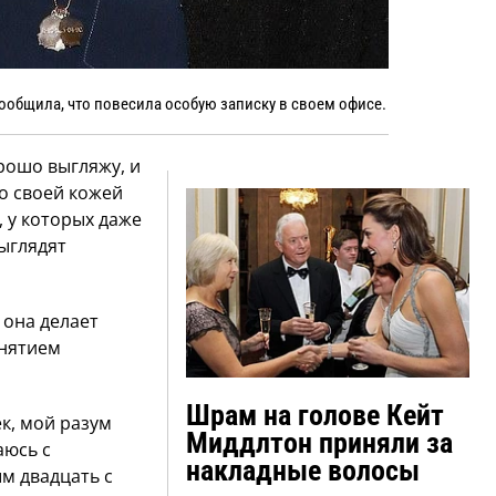
сообщила, что повесила особую записку в своем офисе.
орошо выгляжу, и
со своей кожей
, у которых даже
ыглядят
 она делает
днятием
Шрам на голове Кейт
к, мой разум
Миддлтон приняли за
аюсь с
накладные волосы
м двадцать с