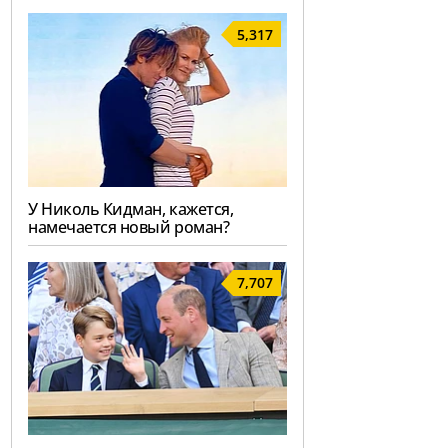
5,317
У Николь Кидман, кажется,
намечается новый роман?
7,707