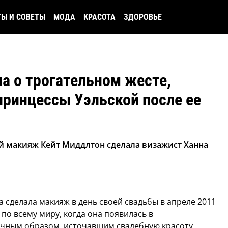
ТЫ И СОВЕТЫ
МОДА
КРАСОТА
ЗДОРОВЬЕ
ла о трогательном жесте,
принцессы Уэльской после ее
й макияж Кейт Миддлтон сделала визажист Ханна
ма сделала макияж в день своей свадьбы в апреле 2011
по всему миру, когда она появилась в
ечным образом, источавшим свадебную красоту.