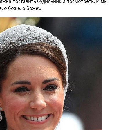
лжна поставить будильник и посмотреть. И мы
, о боже, о боже’».