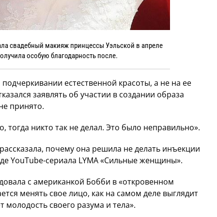
лала свадебный макияж принцессы Уэльской в апреле
 получила особую благодарность после.
 подчеркивании естественной красоты, а не на ее
тказался заявлять об участии в создании образа
 не принято.
, тогда никто так не делал. Это было неправильно».
 рассказала, почему она решила не делать инъекции
оде YouTube-сериала LYMA «Сильные женщины».
довала с американкой Бобби в «откровенном
ется менять свое лицо, как на самом деле выглядит
т молодость своего разума и тела».