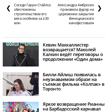
Соседи Гарри Стайлса
Алессандра Амбросио
❮
❯
обеспокоены
произвела фурор на
строительством его
церемонии закрытия
мега-особняка за £30
Венецианского
млн
кинофестиваля
Кевин Маккаллистер
возвращается? Маколей
Калкин ведёт переговоры о
продолжении «Один дома»
Билли Айлиш появилась в
неузнаваемом образе на
съемках фильма «Колпак» в
Торонто
Яркое возвращение Рианны
на Барбадосский карнавал