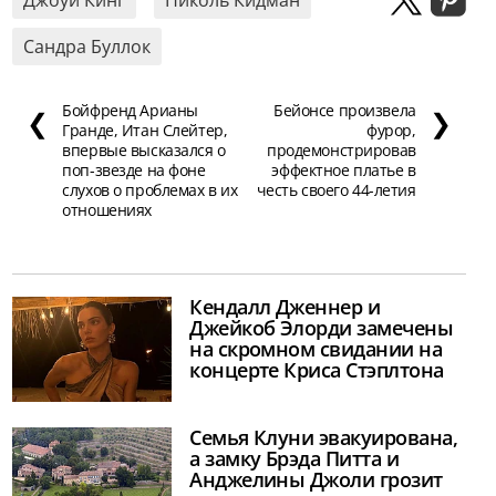
Сандра Буллок
Бойфренд Арианы
Бейонсе произвела
❮
❯
Гранде, Итан Слейтер,
фурор,
впервые высказался о
продемонстрировав
поп-звезде на фоне
эффектное платье в
слухов о проблемах в их
честь своего 44-летия
отношениях
Кендалл Дженнер и
Джейкоб Элорди замечены
на скромном свидании на
концерте Криса Стэплтона
Семья Клуни эвакуирована,
а замку Брэда Питта и
Анджелины Джоли грозит