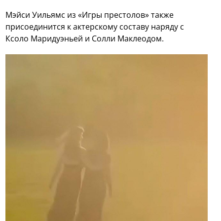
Мэйси Уильямс из «Игры престолов» также
присоединится к актерскому составу наряду с
Ксоло Маридуэньей и Солли Маклеодом.