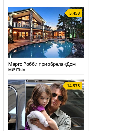
5,458
Марго Робби приобрела «Дом
мечты»
14,375