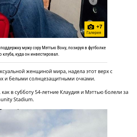
+
7
Галерея
оддержку мужу сэру Мэттью Вону, позируя в футболке
 клуба, куда он инвестировал.
ксуальной женщиной мира, надела этот верх с
ах и белыми солнцезащитными очками.
как в субботу 54-летние Клаудия и Мэттью болели за
nity Stadium.