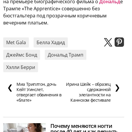
на премьере биографического фильма о
Дональд
е
Трампе «The Apprentice» совершенно без
бюстгальтера под прозрачным коричневым
вечерним платьем.
Met Gala
Белла Хадид
Джеймс Бонд
Дональд Трамп
Хэлли Берри
Миа Триплтон, дочь
Ирина Шейк – образец
❮
❯
Кейт Уинслет,
сдержанной
отвергает обвинения в
элегантности на
«блате»
Каннском фестивале
Почему меняются ногти
после 40 лет и как вернуть