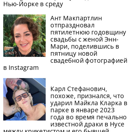
Нью-Йорке в среду
Ант Макпартлин
отпраздновал
пятилетнюю годовщину
свадьбы с женой Энн-
Мари, поделившись в
пятницу новой
свадебной фотографией
в Instagram
Карл Стефанович,
похоже, признался, что
ударил Майкла Кларка в
парке в январе 2023
года во время печально
известной драки в Нусе
между крикетистом и его бывшей