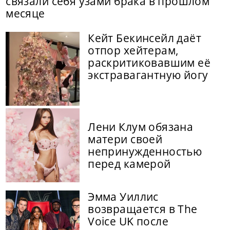
связали себя узами брака в прошлом
месяце
Кейт Бекинсейл даёт
отпор хейтерам,
раскритиковавшим её
экстравагантную йогу
Лени Клум обязана
матери своей
непринужденностью
перед камерой
Эмма Уиллис
возвращается в The
Voice UK после