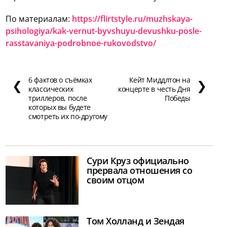
По материалам:
https://flirtstyle.ru/muzhskaya-
psihologiya/kak-vernut-byvshuyu-devushku-posle-
rasstavaniya-podrobnoe-rukovodstvo/
6 фактов о съёмках
Кейт Миддлтон на
❮
❯
классических
концерте в честь Дня
триллеров, после
Победы
которых вы будете
смотреть их по-другому
Сури Круз официально
прервала отношения со
своим отцом
Том Холланд и Зендая