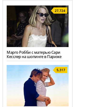
27,724
Марго Робби с матерью Сари
Кесслер на шопинге в Париже
5,317