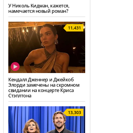
У Николь Кидман, кажется,
намечается новый роман?
11,431
Кендалл Дженнер и Джейкоб
Элорди замечены на скромном
свидании на концерте Криса
Стэплтона
13,303