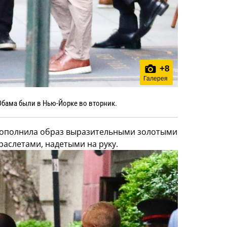
+
8
Галерея
Обама были в Нью-Йорке во вторник.
 дополнила образ выразительными золотыми
аслетами, надетыми на руку.