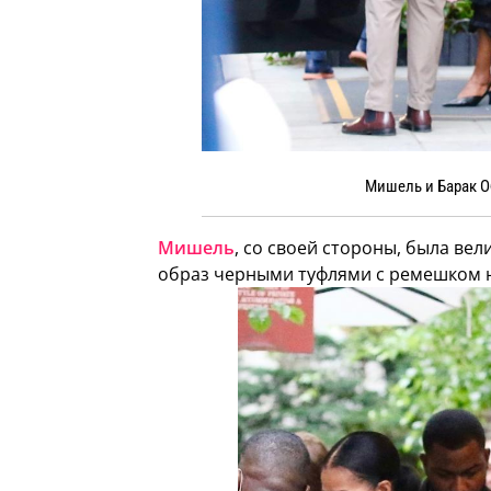
Мишель и Барак О
Мишель
, со своей стороны, была ве
образ черными туфлями с ремешком н