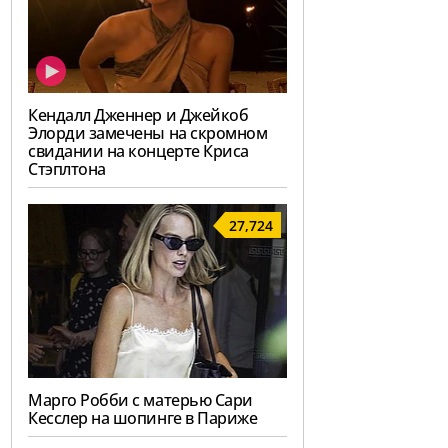
Кендалл Дженнер и Джейкоб
Элорди замечены на скромном
свидании на концерте Криса
Стэплтона
27,724
Марго Робби с матерью Сари
Кесслер на шопинге в Париже