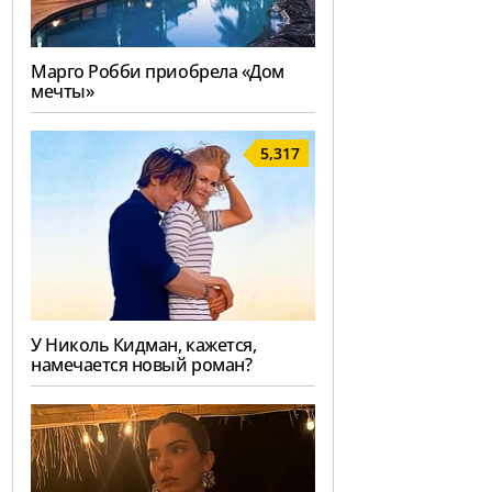
Марго Робби приобрела «Дом
мечты»
5,317
У Николь Кидман, кажется,
намечается новый роман?