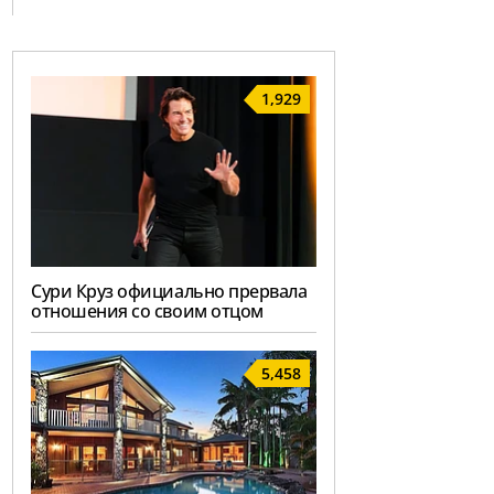
1,929
Сури Круз официально прервала
отношения со своим отцом
5,458