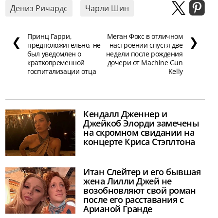
Дениз Ричардс
Чарли Шин
Принц Гарри,
Меган Фокс в отличном
❮
❯
предположительно, не
настроении спустя две
был уведомлен о
недели после рождения
кратковременной
дочери от Machine Gun
госпитализации отца
Kelly
Кендалл Дженнер и
Джейкоб Элорди замечены
на скромном свидании на
концерте Криса Стэплтона
Итан Слейтер и его бывшая
жена Лилли Джей не
возобновляют свой роман
после его расставания с
Арианой Гранде