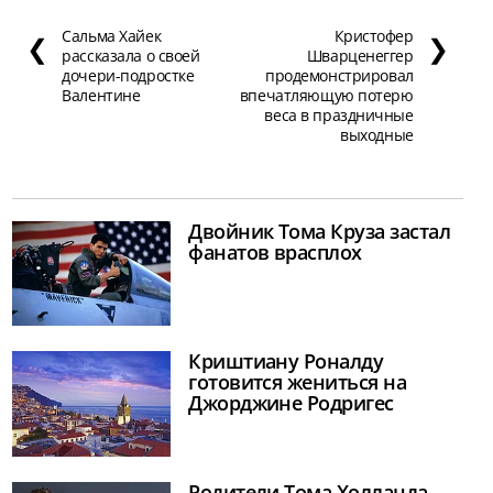
Сальма Хайек
Кристофер
❮
❯
рассказала о своей
Шварценеггер
дочери-подростке
продемонстрировал
Валентине
впечатляющую потерю
веса в праздничные
выходные
Двойник Тома Круза застал
фанатов врасплох
Криштиану Роналду
готовится жениться на
Джорджине Родригес
Родители Тома Холланда