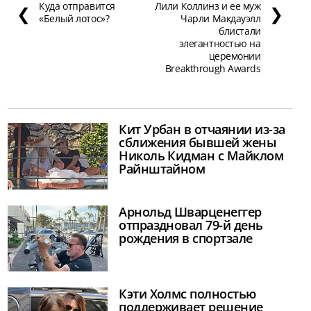
Куда отправится
Лили Коллинз и ее муж
❮
❯
«Белый лотос»?
Чарли Макдауэлл
блистали
элегантностью на
церемонии
Breakthrough Awards
Кит Урбан в отчаянии из-за
сближения бывшей жены
Николь Кидман с Майклом
Райнштайном
Арнольд Шварценеггер
отпраздновал 79-й день
рождения в спортзале
Кэти Холмс полностью
поддерживает решение