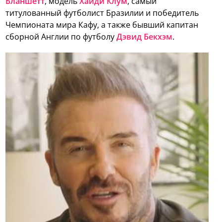
Бланшетт
, модель
Хайди Клум
, самый
титулованный футболист Бразилии и победитель
Чемпионата мира Кафу, а также бывший капитан
сборной Англии по футболу
Дэвид Бекхэм
.