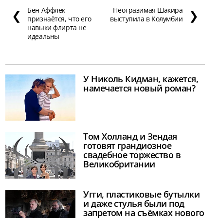
Бен Аффлек
Неотразимая Шакира
❮
❯
признаётся, что его
выступила в Колумбии
навыки флирта не
идеальны
У Николь Кидман, кажется,
намечается новый роман?
Том Холланд и Зендая
готовят грандиозное
свадебное торжество в
Великобритании
Угги, пластиковые бутылки
и даже стулья были под
запретом на съёмках нового