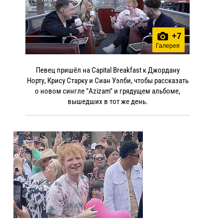
+
7
Галерея
Певец пришёл на Capital Breakfast к Джордану
Норту, Крису Старку и Сиан Уэлби, чтобы рассказать
о новом сингле "Azizam" и грядущем альбоме,
вышедших в тот же день.