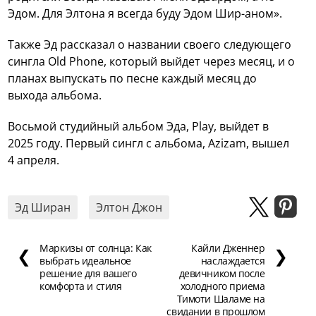
Эдом. Для Элтона я всегда буду Эдом Шир-аном».
Также Эд рассказал о названии своего следующего
сингла Old Phone, который выйдет через месяц, и о
планах выпускать по песне каждый месяц до
выхода альбома.
Восьмой студийный альбом Эда, Play, выйдет в
2025 году. Первый сингл с альбома, Azizam, вышел
4 апреля.
Эд Ширан
Элтон Джон
Маркизы от солнца: Как
Кайли Дженнер
❮
❯
выбрать идеальное
наслаждается
решение для вашего
девичником после
комфорта и стиля
холодного приема
Тимоти Шаламе на
свидании в прошлом