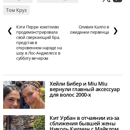
Том Круз
Кэти Перри кокетливо
Оливия Калпо в
❮
❯
продемонстрировала
ожидании первенца
свой сверкающий бра,
представ в
откровенном наряде на
шоу в Лос-Анджелесе в
субботу вечером
Хейли Бибер и Miu Miu
вернули главный аксессуар
для волос 2000-х
Кит Урбан в отчаянии из-за
сближения бывшей жены
Николь Кидман с Майклом