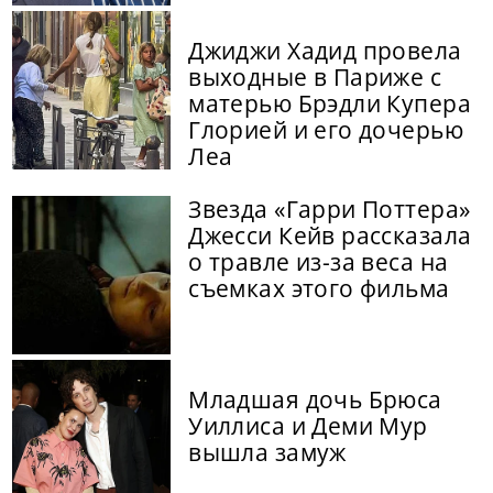
Джиджи Хадид провела
выходные в Париже с
матерью Брэдли Купера
Глорией и его дочерью
Леа
Звезда «Гарри Поттера»
Джесси Кейв рассказала
о травле из-за веса на
съемках этого фильма
Младшая дочь Брюса
Уиллиса и Деми Мур
вышла замуж