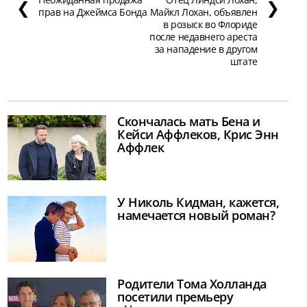
❮
❯
прав на Джеймса Бонда
Майкл Лохан, объявлен
в розыск во Флориде
после недавнего ареста
за нападение в другом
штате
Скончалась мать Бена и
Кейси Аффлеков, Крис Энн
Аффлек
У Николь Кидман, кажется,
намечается новый роман?
Родители Тома Холланда
посетили премьеру