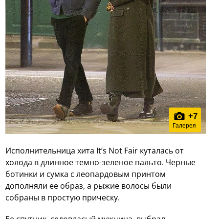
+
7
Галерея
Исполнительница хита It’s Not Fair куталась от
холода в длинное темно-зеленое пальто. Черные
ботинки и сумка с леопардовым принтом
дополняли ее образ, а рыжие волосы были
собраны в простую прическу.
Ее спутник, седовласый мужчина, выбрал