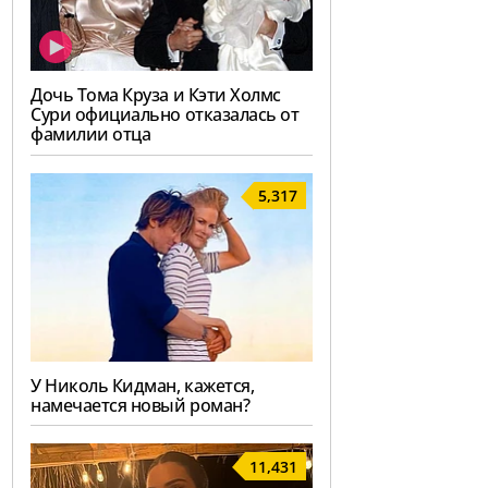
Дочь Тома Круза и Кэти Холмс
Сури официально отказалась от
фамилии отца
5,317
У Николь Кидман, кажется,
намечается новый роман?
11,431