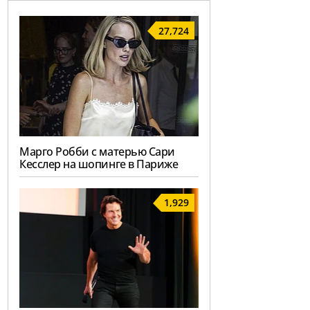
27,724
Марго Робби с матерью Сари
Кесслер на шопинге в Париже
1,929