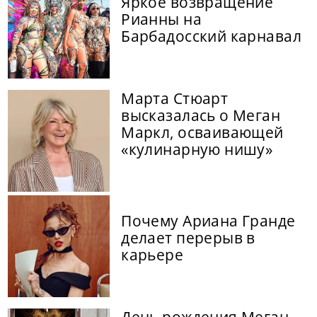
Яркое возвращение
Рианны на
Барбадосский карнавал
Марта Стюарт
высказалась о Меган
Маркл, осваивающей
«кулинарную нишу»
Почему Ариана Гранде
делает перерыв в
карьере
День рождения Меган