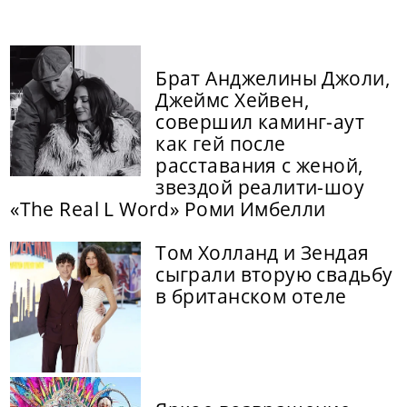
Брат Анджелины Джоли,
Джеймс Хейвен,
совершил каминг-аут
как гей после
расставания с женой,
звездой реалити-шоу
«The Real L Word» Роми Имбелли
Том Холланд и Зендая
сыграли вторую свадьбу
в британском отеле