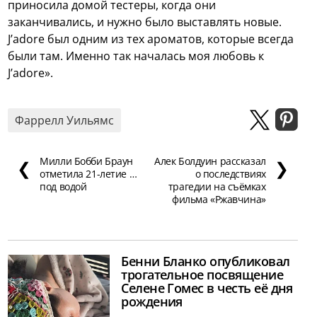
приносила домой тестеры, когда они
заканчивались, и нужно было выставлять новые.
J’adore был одним из тех ароматов, которые всегда
были там. Именно так началась моя любовь к
J’adore».
Фаррелл Уильямс
Милли Бобби Браун
Алек Болдуин рассказал
❮
❯
отметила 21-летие …
о последствиях
под водой
трагедии на съёмках
фильма «Ржавчина»
Бенни Бланко опубликовал
трогательное посвящение
Селене Гомес в честь её дня
рождения