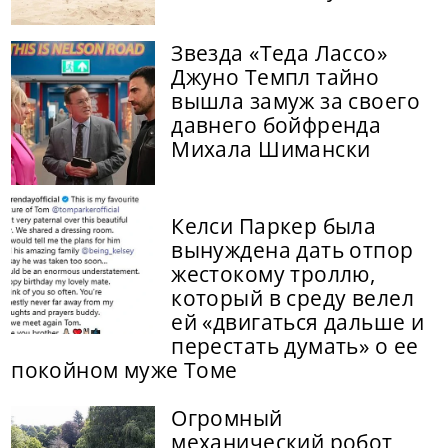
Звезда «Теда Лассо»
Джуно Темпл тайно
вышла замуж за своего
давнего бойфренда
Михала Шимански
Келси Паркер была
вынуждена дать отпор
жестокому троллю,
который в среду велел
ей «двигаться дальше и
перестать думать» о ее
покойном муже Томе
Огромный
механический робот