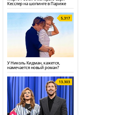
Кесслер на шопинге в Париже
5,317
У Николь Кидман, кажется,
намечается новый роман?
13,303