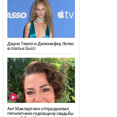
Джуно Темпл и Дженнифер Лопес
в платье Gucci
Ант Макпартлин отпраздновал
пятилетнюю годовщину свадьбы