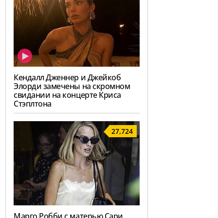
Кендалл Дженнер и Джейкоб
Элорди замечены на скромном
свидании на концерте Криса
Стэплтона
27,724
Марго Робби с матерью Сари