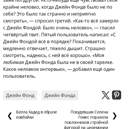
заметил другой. «Кто-нибудь ещё чувствовал себя
крайне неловко, когда Джейн Фонде было не по
себе? Это было так странно и неприятно
смотреть», — спросил третий. «Как-то всё замерло
с Джейн Фондой. Было очень неловко», — гласил
четвёртый твит. Пятый пользователь написал: «С
Джейн Фондой всё в порядке? Покачивается,
медленно отвечает, тяжело дышит. Страшно
смотреть, надеюсь, с ней всё хорошо». «Моя
любимая Джейн Фонда была не в своей тарелке.
Какое неловкое интервью», — добавил ещё один
пользователь.
Джейн Фонд
Джейн Фонда
Белла Хадид в образе
Похудевшая Селена
❮
❯
ковбойки
Гомес поразила
поклонников стройной
фигурой на церемонии