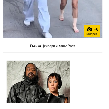
+
6
Галерея
Бьянка Ценсори и Канье Уэст