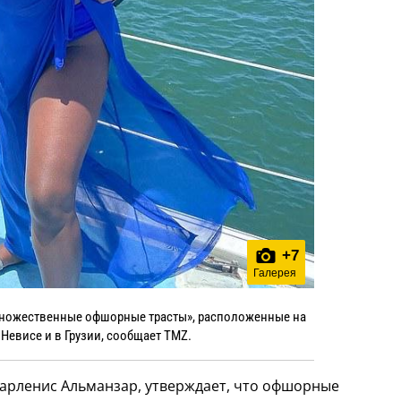
+
7
Галерея
«множественные офшорные трасты», расположенные на
 Невисе и в Грузии, сообщает TMZ.
Марленис Альманзар, утверждает, что офшорные