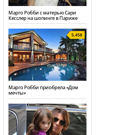
Марго Робби с матерью Сари
Кесслер на шопинге в Париже
5,458
Марго Робби приобрела «Дом
мечты»