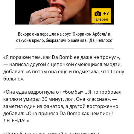
+
7
Галерея
Вскоре она перешла на соус 'Скорпион Арболь' и,
откусив крыло, безразлично заявила: 'Да, неплохо'
«Я поражен тем, как Da Bomb ее даже не тронул»,
— написал другой с цепочкой смеющихся эмодзи,
добавив: «А потом она еще и подметила, что Шону
больно».
«Она едва вздрогнула от «бомбы»… Я попробовал
каплю и умирал 30 минут, лол. Она классная», —
заметил один из фанатов, а другой восторженно
добавил: «Она приняла Da Bomb как чемпион!
ЛЕГЕНДА!!»
«Деми была очень милой в этом видео и