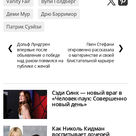
Vanity Fair
Вупи Голдберг
Деми Мур
Дрю Бэрримор
Патрик Суэйзи
Дольф Лундгрен
Гвен Стефани
❮
❯
впервые после
откровенно рассказала
объявления о победе
о материнстве и своей
над раком появился на
блистательной карьере
публике с женой
Сэди Синк — новый враг в
«Человек-паук: Совершенно
новый день»
Как Николь Кидман
воспитывает дочерей